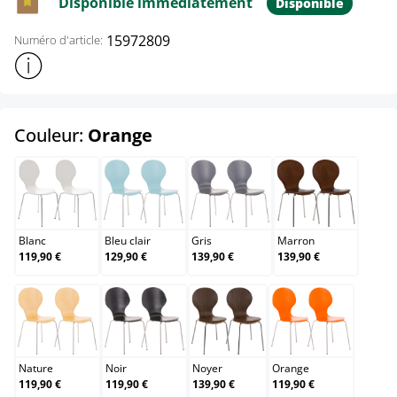
Disponible immédiatement
Disponible
15972809
Numéro d'article:
Afficher plus d'informations sur le produit
select
Couleur:
Orange
Blanc
Bleu clair
Gris
Marron
Blanc
Bleu clair
Gris
Marron
119,90 €
129,90 €
139,90 €
139,90 €
Nature
Noir
Noyer
Orange
Nature
Noir
Noyer
Orange
119,90 €
119,90 €
139,90 €
119,90 €