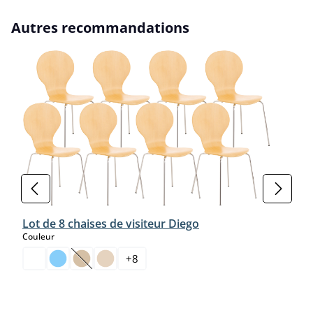
Ignorer la galerie de produits
Autres recommandations
Lot de 8 chaises de visiteur Diego
select
Couleur
+
8
(Cette option n'est pas disponible pour le moment.)