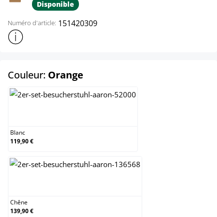
Disponible
151420309
Numéro d'article:
Afficher plus d'informations sur le produit
select
Couleur:
Orange
Blanc
Blanc
119,90 €
Chêne
Chêne
139,90 €