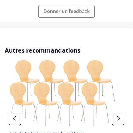
Donner un feedback
Ignorer la galerie de produits
Autres recommandations