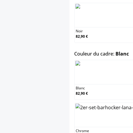
No
Noir
82,90 €
s
Couleur du cadre:
Blanc
Bl
Blanc
82,90 €
C
Chrome