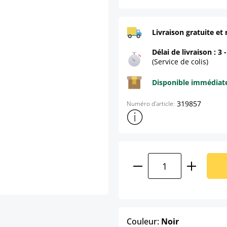
Livraison gratuite et 
Délai de livraison : 3 
(Service de colis)
Disponible immédia
319857
Numéro d'article:
Afficher plus d'informations s
Quantité de produ
select
Couleur:
Noir