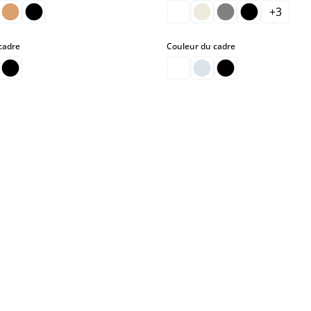
+
3
select
select
cadre
Couleur du cadre