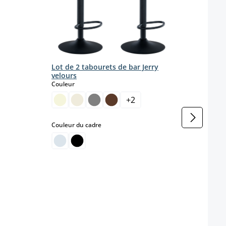
Lot de 2 tabourets de bar Jerry
velours
select
Couleur
+
2
select
Couleur du cadre
Lot 
Coule