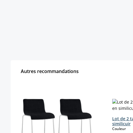
Autres recommandations
Ignorer la galerie de produits
Lot de 2 
similicuir
sele
Couleur