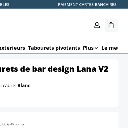
ABLES
PAIEMENT CARTES BANCAIRES
Le pani
extérieurs
Tabourets pivotants
Plus
Le meubl
urets de bar design Lana V2
u cadre:
Blanc
0,80 €
d'éco-part