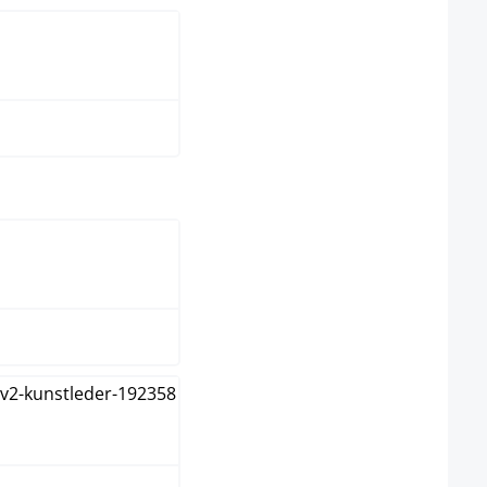
ir
elect
anc
hrome