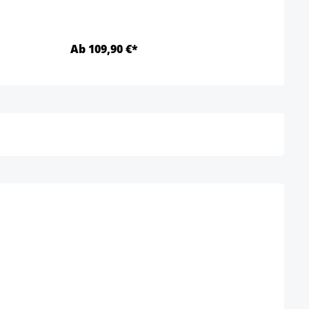
Ab 109,90 €*
Ab 1
Détails