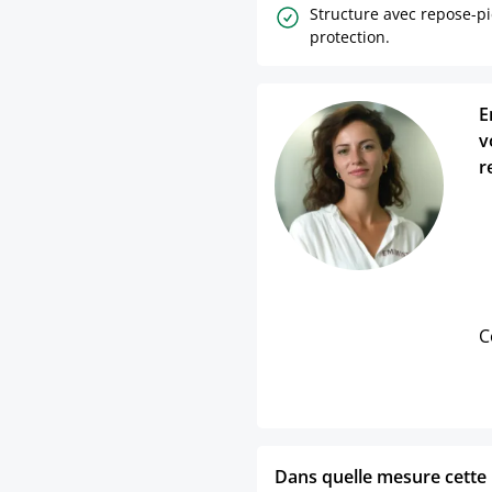
Structure avec repose-pi
protection.
E
v
r
C
Dans quelle mesure cette p