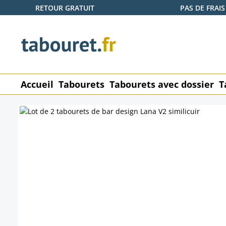
RETOUR GRATUIT
PAS DE FRAIS
ser au contenu principal
Passer à la recherche
Passer à la navigation principale
Accueil
Tabourets
Tabourets avec dossier
T