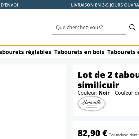
 D'ENVOI
LIVRAISON EN 3-5 JOURS OUVR
abourets réglables
Tabourets en bois
Tabourets 
Lot de 2 tabo
similicuir
Couleur:
Noir
| Couleur d
82,90 €
TVA incluse
dont 