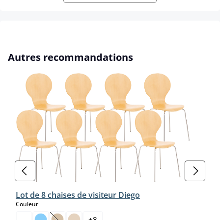
Ignorer la galerie de produits
Autres recommandations
Lot de 8 chaises de visiteur Diego
select
Couleur
+
8