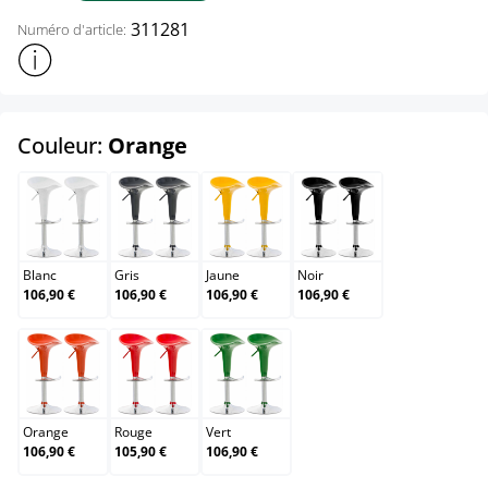
311281
Numéro d'article:
Afficher plus d'informations sur le produit
select
Couleur:
Orange
Blanc
Gris
Jaune
Noir
Blanc
Gris
Jaune
Noir
106,90 €
106,90 €
106,90 €
106,90 €
Orange
Rouge
Vert
Orange
Rouge
Vert
106,90 €
105,90 €
106,90 €