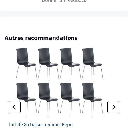
Donner un feedback
Ignorer la galerie de produits
Autres recommandations
Lot de 8 chaises en bois Pepe