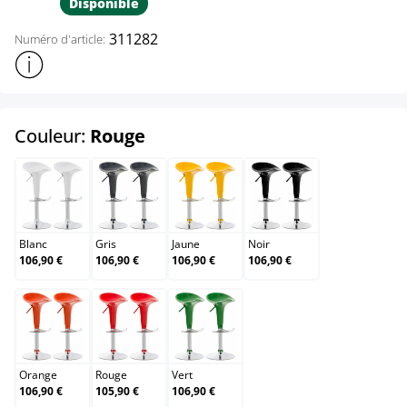
Disponible
311282
Numéro d'article:
Afficher plus d'informations sur le produit
select
Couleur:
Rouge
Blanc
Gris
Jaune
Noir
Blanc
Gris
Jaune
Noir
106,90 €
106,90 €
106,90 €
106,90 €
Orange
Rouge
Vert
Orange
Rouge
Vert
106,90 €
105,90 €
106,90 €