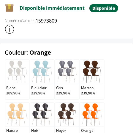
Disponible immédiatement
Disponible
15973809
Numéro d'article:
Afficher plus d'informations sur le produit
select
Couleur:
Orange
Blanc
Bleu clair
Gris
Marron
Blanc
Bleu clair
Gris
Marron
209,90 €
229,90 €
229,90 €
239,90 €
Nature
Noir
Noyer
Orange
Nature
Noir
Noyer
Orange