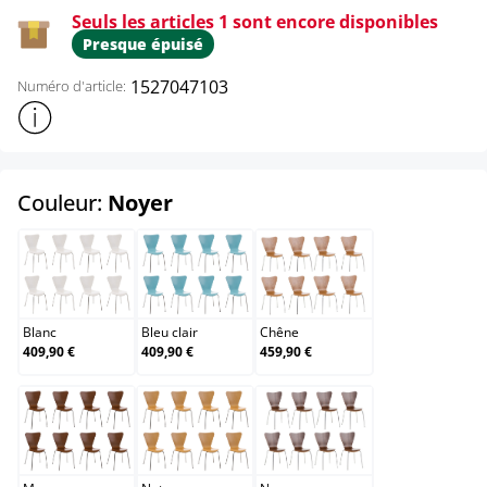
Seuls les articles 1 sont encore disponibles
Presque épuisé
1527047103
Numéro d'article:
Afficher plus d'informations sur le produit
select
Couleur:
Noyer
Blanc
Bleu clair
Chêne
Blanc
Bleu clair
Chêne
409,90 €
409,90 €
459,90 €
Marron
Nature
Noyer