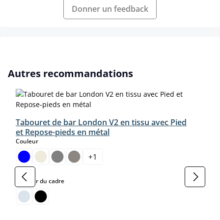
Donner un feedback
Ignorer la galerie de produits
Autres recommandations
Tabouret de bar London V2 en tissu avec Pied
et Repose-pieds en métal
select
Couleur
+
1
select
Couleur du cadre