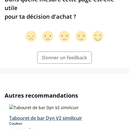
utile
pour ta décision d'achat ?
Donner un feedback
Ignorer la galerie de produits
Autres recommandations
Tabouret de bar Dyn V2 similicuir
select
Couleur