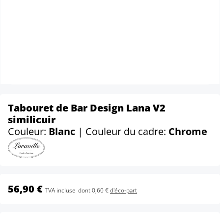
Tabouret de Bar Design Lana V2
similicuir
Couleur:
Blanc
| Couleur du cadre:
Chrome
56,90 €
TVA incluse
dont 0,60 €
d'éco-part