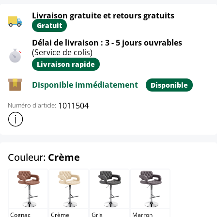
Livraison gratuite et retours gratuits
Gratuit
Délai de livraison : 3 - 5 jours ouvrables
(Service de colis)
Livraison rapide
Disponible immédiatement
Disponible
1011504
Numéro d'article:
Afficher plus d'informations sur le produit
select
Couleur:
Crème
Cognac
Crème
Gris
Marron
Cognac
Crème
Gris
Marron