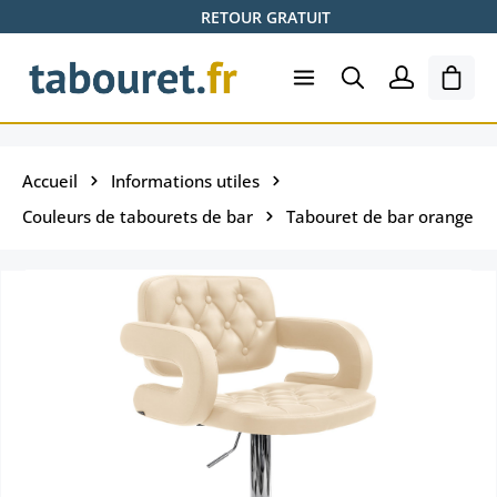
RETOUR GRATUIT
Passer au contenu principal
Le pa
Accueil
Informations utiles
Couleurs de tabourets de bar
Tabouret de bar orange