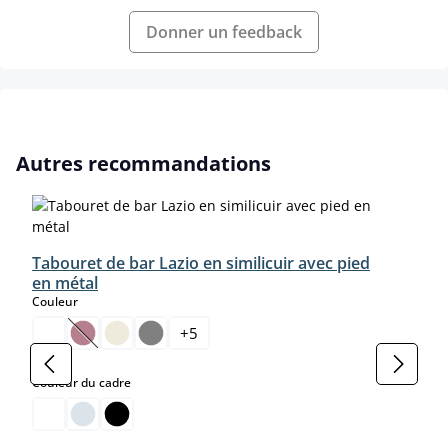
Donner un feedback
Ignorer la galerie de produits
Autres recommandations
Tabouret de bar Lazio en similicuir avec pied
en métal
select
Couleur
+
5
(Cette option n'est pas disponible pour le moment.)
select
Couleur du cadre