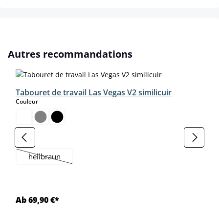
Ignorer la galerie de produits
Autres recommandations
Tabouret de travail Las Vegas V2 similicuir
select
Couleur
select
Farbe
hellbraun
(Cette option n'est pas disponible pour le moment.)
Ab 69,90 €*