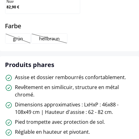
Noir
82,90 €
select
Farbe
grün
hellbraun
(Cette option n'est pas disponible pour le moment.)
(Cette option n'est pas disponible pour le momen
Produits phares
Assise et dossier rembourrés confortablement.
Revêtement en similicuir, structure en métal
chromé.
Dimensions approximatives : LxHxP : 46x88 -
108x49 cm | Hauteur d'assise : 62 - 82 cm.
Pied trompette avec protection de sol.
Réglable en hauteur et pivotant.