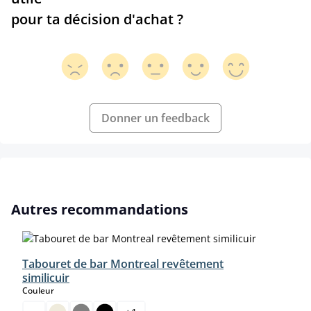
pour ta décision d'achat ?
Donner un feedback
Ignorer la galerie de produits
Autres recommandations
Tabouret de bar Montreal revêtement
similicuir
select
Couleur