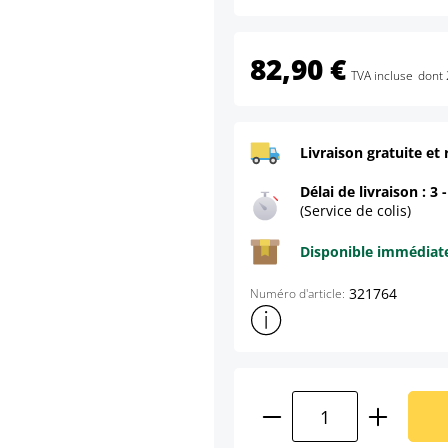
82,90 €
TVA incluse
dont 
Livraison gratuite et 
Délai de livraison : 3 
(Service de colis)
Disponible immédia
321764
Numéro d'article:
Afficher plus d'informations s
Quantité de produ