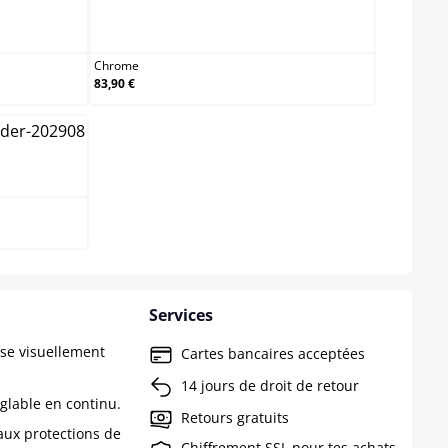
Chrome
Chrome
83,90 €
Services
ise visuellement
Cartes bancaires acceptées
14 jours de droit de retour
églable en continu.
Retours gratuits
aux protections de
Chiffrement SSL pour tes achats