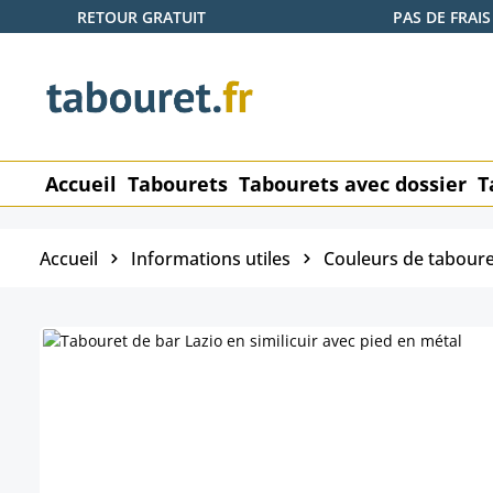
RETOUR GRATUIT
PAS DE FRAIS
ser au contenu principal
Passer à la recherche
Passer à la navigation principale
Accueil
Tabourets
Tabourets avec dossier
T
Accueil
Informations utiles
Couleurs de taboure