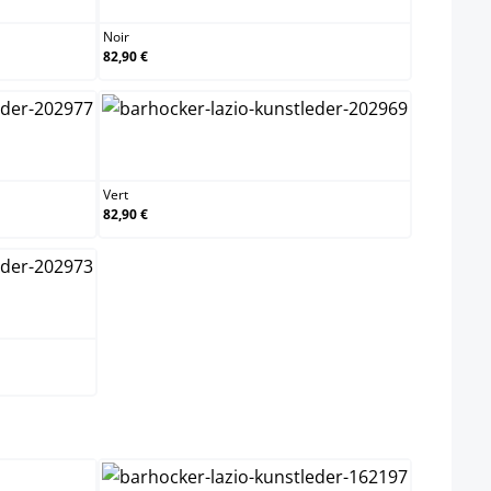
Noir
82,90 €
Vert
Vert
82,90 €
elect