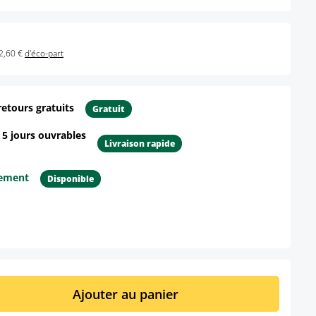
2,60 €
d'éco-part
retours gratuits
Gratuit
- 5 jours ouvrables
Livraison rapide
tement
Disponible
ur le produit
it : Entrez la quantité souhaitée ou util
Ajouter au panier