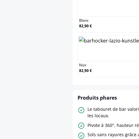
Blanc
Blanc
82,90 €
Noir
Noir
82,90 €
Produits phares
Le tabouret de bar valor
les locaux.
Pivote à 360°, hauteur r
Sols sans rayures grâce 