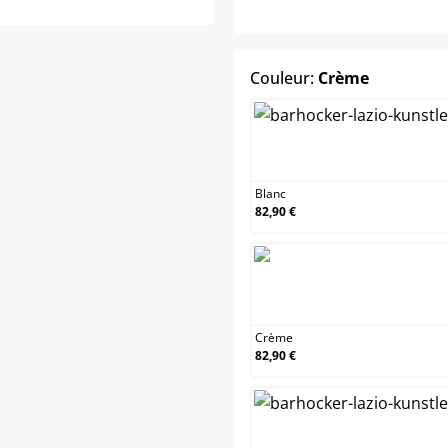
select
Couleur:
Crème
Blanc
Blanc
82,90 €
Crème
Crème
82,90 €
Marro