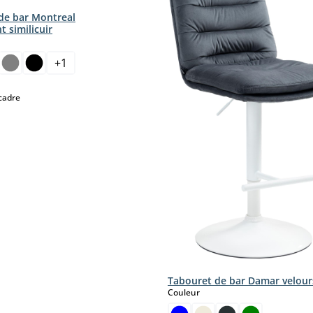
de bar Montreal
 similicuir
ct
+
1
r le moment.)
select
cadre
Tabouret de bar Damar velour
select
Couleur