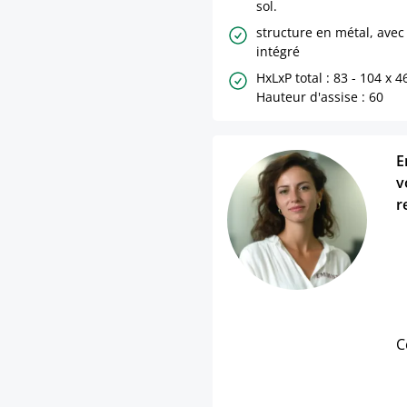
sol.
structure en métal, avec
intégré
HxLxP total : 83 - 104 x 4
Hauteur d'assise : 60
E
v
r
C