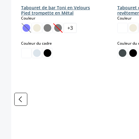
Tabouret de bar Toni en Velours
Tabouret 
Pied trompette en Métal
revêtement
select
sele
Couleur
Couleur
+
3
(Cette option n'est pas disponible pour le moment.)
(Cette option n'est pas disponible pou
select
Couleur du cadre
Couleur du 