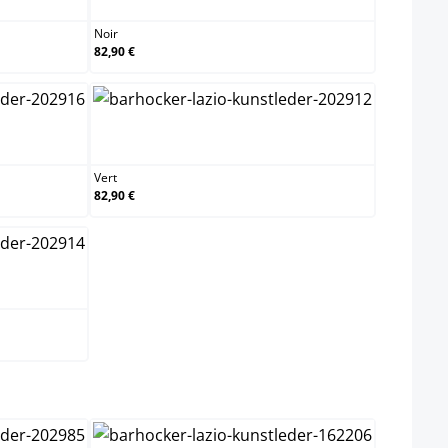
Noir
82,90 €
Vert
Vert
82,90 €
ect