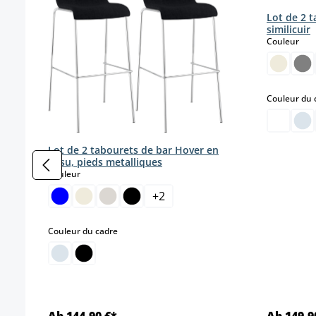
Lot de 2 
similicuir
sele
Couleur
Couleur du 
Lot de 2 tabourets de bar Hover en
tissu, pieds metalliques
select
Couleur
+
2
select
Couleur du cadre