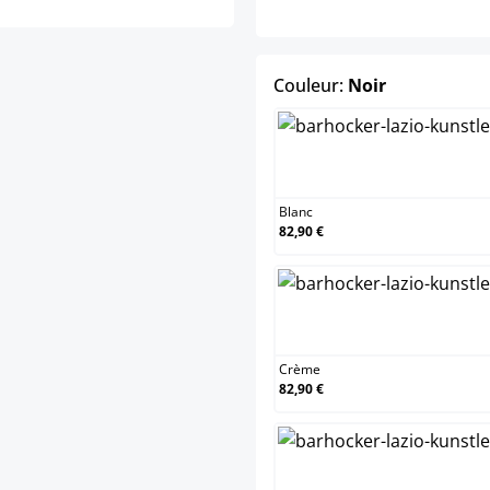
select
Couleur:
Noir
Blanc
Blanc
82,90 €
Crème
Crème
82,90 €
Marro