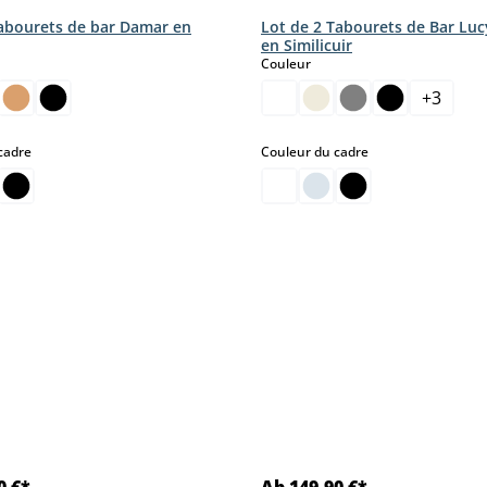
tabourets de bar Damar en
Lot de 2 Tabourets de Bar Luc
en Similicuir
ct
select
Couleur
+
3
select
select
cadre
Couleur du cadre