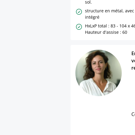
sol.
structure en métal, avec
intégré
HxLxP total : 83 - 104 x 4
Hauteur d'assise : 60
E
v
r
C