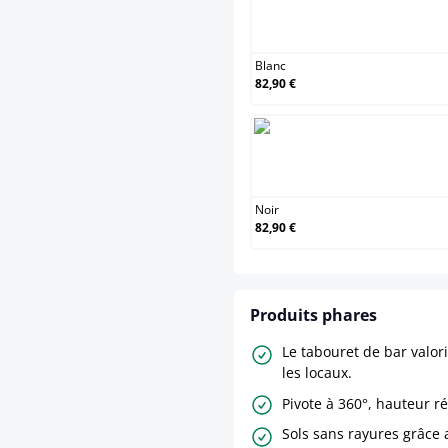
Blanc
Blanc
82,90 €
Noir
Noir
82,90 €
Produits phares
Le tabouret de bar valor
les locaux.
Pivote à 360°, hauteur r
Sols sans rayures grâce 