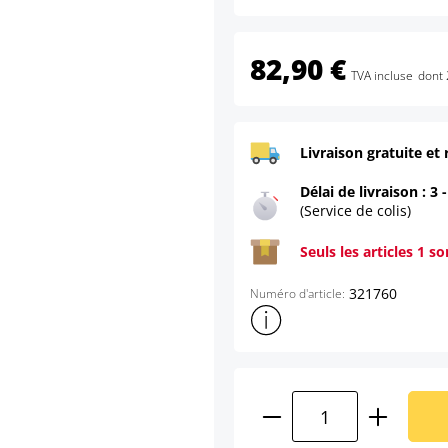
82,90 €
TVA incluse
dont 
Livraison gratuite et 
Délai de livraison : 3 
(Service de colis)
Seuls les articles 1 s
321760
Numéro d'article:
Afficher plus d'informations s
Quantité de produ