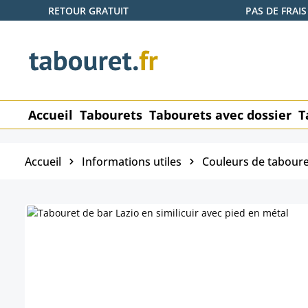
RETOUR GRATUIT
PAS DE FRAIS
ser au contenu principal
Passer à la recherche
Passer à la navigation principale
Accueil
Tabourets
Tabourets avec dossier
T
Accueil
Informations utiles
Couleurs de taboure