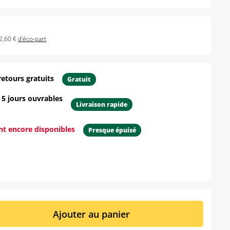
2,60 €
d'éco-part
retours gratuits
Gratuit
- 5 jours ouvrables
Livraison rapide
ont encore disponibles
Presque épuisé
ur le produit
it : Entrez la quantité souhaitée ou util
Ajouter au panier