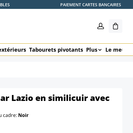
ABLES
PAIEMENT CARTES BANCAIRES
Le pani
extérieurs
Tabourets pivotants
Plus
Le meubl
ar Lazio en similicuir avec
u cadre:
Noir