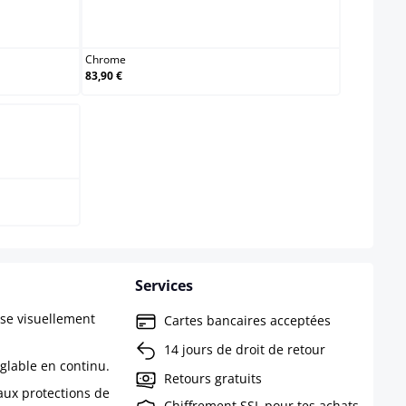
Chrome
Chrome
83,90 €
Services
ise visuellement
Cartes bancaires acceptées
14 jours de droit de retour
églable en continu.
Retours gratuits
aux protections de
Chiffrement SSL pour tes achats