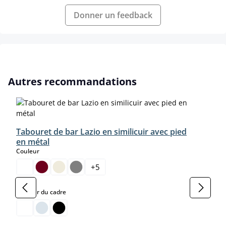
Donner un feedback
Ignorer la galerie de produits
Autres recommandations
Tabouret de bar Lazio en similicuir avec pied
en métal
select
Couleur
+
5
select
Couleur du cadre