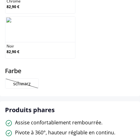
Chrome
82,90 €
Noir
Noir
82,90 €
select
Farbe
schwarz
(Cette option n'est pas disponible pour le moment.)
Produits phares
Assise confortablement rembourrée.
Pivote à 360°, hauteur réglable en continu.