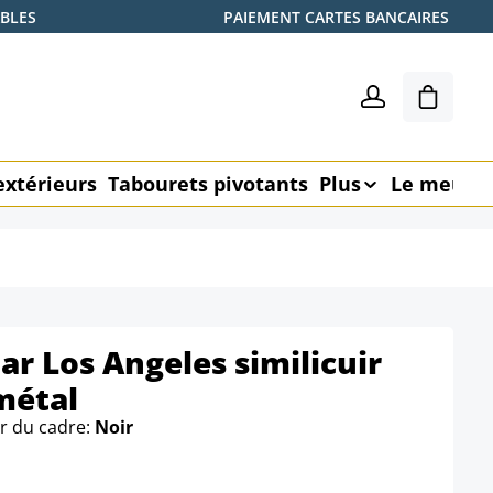
ABLES
PAIEMENT CARTES BANCAIRES
Le pani
extérieurs
Tabourets pivotants
Plus
Le meubl
ar Los Angeles similicuir
métal
r du cadre:
Noir