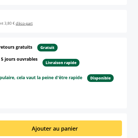
nt 3,80 €
d'éco-part
retours gratuits
Gratuit
- 5 jours ouvrables
Livraison rapide
ulaire, cela vaut la peine d'être rapide
Disponible
ur le produit
it : Entrez la quantité souhaitée ou util
Ajouter au panier