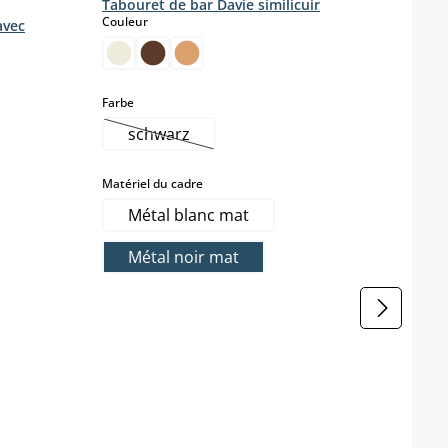
Tabouret de bar Davie similicuir
select
Couleur
avec
onible pour le moment.)
 n'est pas disponible pour le moment.)
select
Farbe
schwarz
(Cette option n'est pas disponible pour le
select
Matériel du cadre
Métal blanc mat
Métal noir mat
disponible pour le moment.)