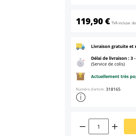
119,90 €
TVA incluse
do
Livraison gratuite et 
Délai de livraison : 3 
(Service de colis)
Actuellement très pop
318165
Numéro d'article:
Afficher plus d'informations s
Quantité de produ