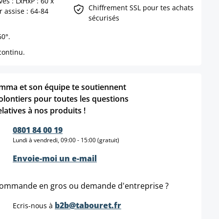
s : LxHxP : 60 x
Chiffrement SSL pour tes achats
 assise : 64-84
sécurisés
60°.
continu.
mma et son équipe te soutiennent
olontiers pour toutes les questions
elatives à nos produits !
0801 84 00 19
Lundi à vendredi, 09:00 - 15:00 (gratuit)
Envoie-moi un e-mail
ommande en gros ou demande d'entreprise ?
b2b@tabouret.fr
Ecris-nous à