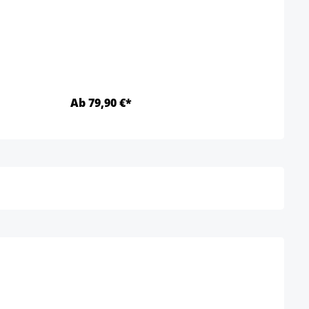
Tabo
Coule
Ab 79,90 €*
Ab 5
Détails