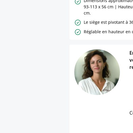
Dimensions approximative
93-113 x 56 cm | Hauteur
cm.
Le siège est pivotant à 3
Réglable en hauteur en 
E
v
r
C