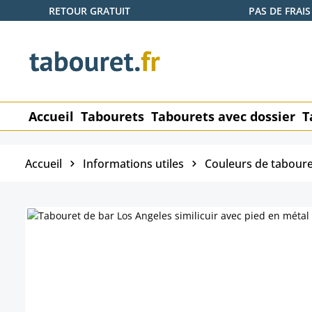
RETOUR GRATUIT
PAS DE FRAIS
ser au contenu principal
Passer à la recherche
Passer à la navigation principale
Accueil
Tabourets
Tabourets avec dossier
T
Accueil
Informations utiles
Couleurs de taboure