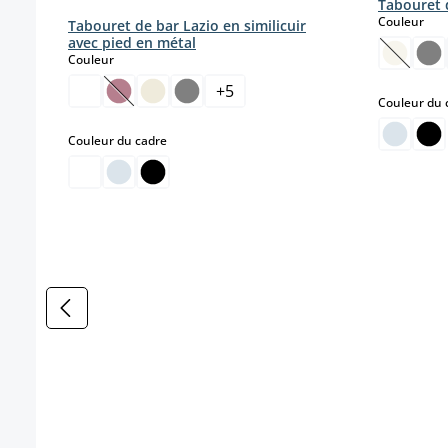
Tabouret d
sele
Couleur
Tabouret de bar Lazio en similicuir
avec pied en métal
select
Couleur
(Cette o
+
5
(Cette option n'est pas disponible pour le momen
Couleur du 
select
Couleur du cadre