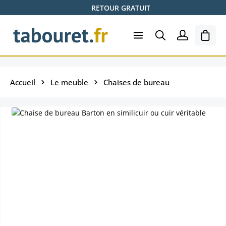
RETOUR GRATUIT
Passer au contenu principal
Le pa
Accueil
Le meuble
Chaises de bureau