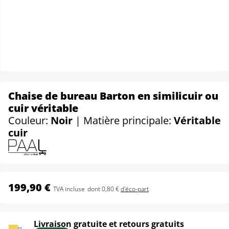
Chaise de bureau Barton en similicuir ou
cuir véritable
Couleur:
Noir
| Matière principale:
Véritable
cuir
199,90 €
TVA incluse
dont 0,80 €
d'éco-part
Livraison gratuite et retours gratuits