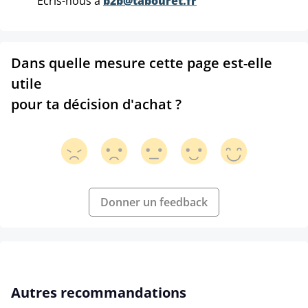
Ecris-nous à
b2b@tabouret.fr
Dans quelle mesure cette page est-elle
utile
pour ta décision d'achat ?
Donner un feedback
Ignorer la galerie de produits
Autres recommandations