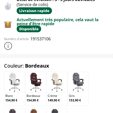
(Service de colis)
Livraison rapide
Actuellement très populaire, cela vaut la
peine d'être rapide
Disponible
191537106
Numéro d'article:
Afficher plus d'informations sur le produit
select
Couleur:
Bordeaux
Blanc
Bordeaux
Crème
Gris
Blanc
Bordeaux
Crème
Gris
154,90 €
154,90 €
149,90 €
153,90 €