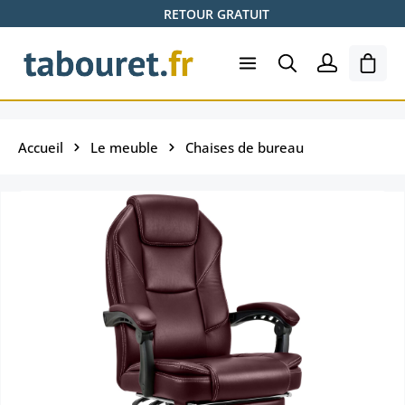
RETOUR GRATUIT
Passer au contenu principal
Le pa
Accueil
Le meuble
Chaises de bureau