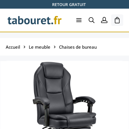
RETOUR GRATUIT
Passer au contenu principal
Le pa
Accueil
Le meuble
Chaises de bureau