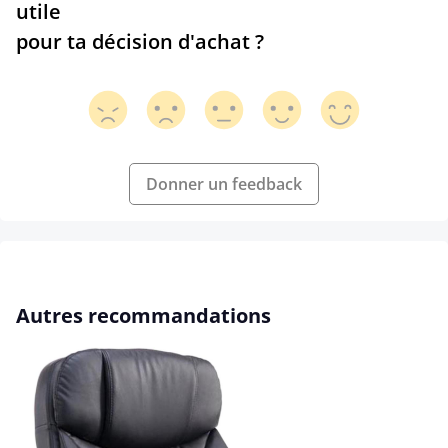
utile
pour ta décision d'achat ?
Donner un feedback
Ignorer la galerie de produits
Autres recommandations