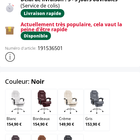
(Service de colis)
Livraison rapide
Actuellement très populaire, cela vaut la
peine d'être rapide
Disponible
191536501
Numéro d'article:
Afficher plus d'informations sur le produit
select
Couleur:
Noir
Blanc
Bordeaux
Crème
Gris
Blanc
Bordeaux
Crème
Gris
154,90 €
154,90 €
149,90 €
153,90 €