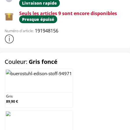
Livraison rapide
Seuls les articles 9 sont encore disponibles
Presque épuisé
191948156
Numéro d'article:
Afficher plus d'informations sur le produit
select
Couleur:
Gris foncé
Gris
Gris
89,90 €
Gris foncé