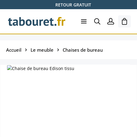
RETOUR GRATUIT
Passer au contenu principal
Le pa
Accueil
Le meuble
Chaises de bureau