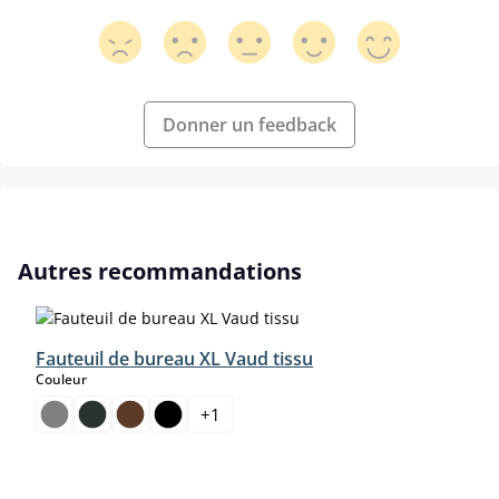
Donner un feedback
Ignorer la galerie de produits
Autres recommandations
Fauteuil de bureau XL Vaud tissu
select
Couleur
+
1