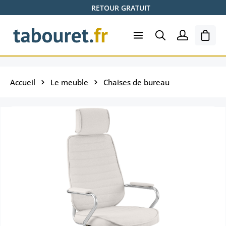
RETOUR GRATUIT
Passer au contenu principal
Le pa
Accueil
Le meuble
Chaises de bureau