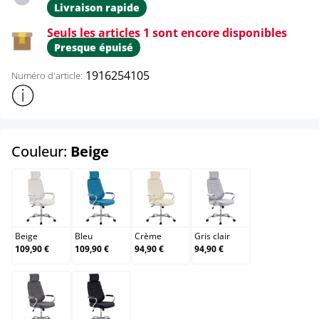
Livraison rapide
Seuls les articles 1 sont encore disponibles
Presque épuisé
1916254105
Numéro d'article:
Afficher plus d'informations sur le produit
select
Couleur:
Beige
Beige
Bleu
Crème
Gris clair
Beige
Bleu
Crème
Gris clair
109,90 €
109,90 €
94,90 €
94,90 €
Gris foncé
Noir