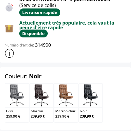
(Service de colis)
Livraison rapide
Actuellement très populaire, cela vaut la
peine d'être rapide
Disponible
314990
Numéro d'article:
Afficher plus d'informations sur le produit
select
Couleur:
Noir
Gris
Marron
Marron clair
Noir
Gris
Marron
Marron clair
Noir
259,90 €
239,90 €
239,90 €
239,90 €