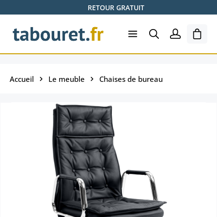
RETOUR GRATUIT
Passer au contenu principal
Le pa
Accueil
Le meuble
Chaises de bureau