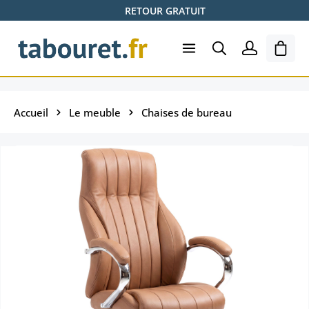
RETOUR GRATUIT
Passer au contenu principal
Le pa
Accueil
Le meuble
Chaises de bureau