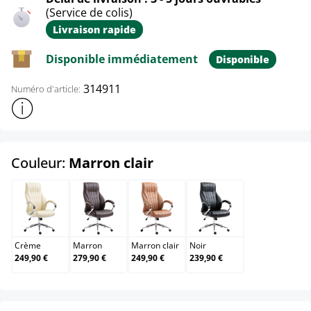
(Service de colis)
Livraison rapide
Disponible immédiatement
Disponible
314911
Numéro d'article:
Afficher plus d'informations sur le produit
select
Couleur:
Marron clair
Crème
Marron
Marron clair
Noir
Crème
Marron
Marron clair
Noir
249,90 €
279,90 €
249,90 €
239,90 €