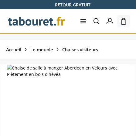
RETOUR GRATUIT
Passer au contenu principal
Le pa
Accueil
Le meuble
Chaises visiteurs