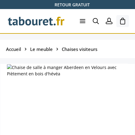
RETOUR GRATUIT
Passer au contenu principal
Le pa
Accueil
Le meuble
Chaises visiteurs