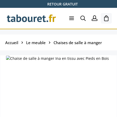
RETOUR GRATUIT
Passer au contenu principal
Le pa
Accueil
Le meuble
Chaises de salle à manger