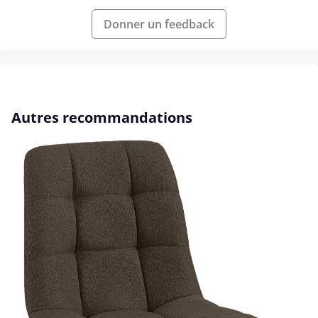
Donner un feedback
Ignorer la galerie de produits
Autres recommandations