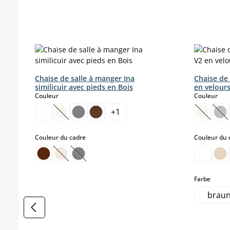
Ignorer la galerie de produits
Chaise de salle à manger Ina
Chaise de
similicuir avec pieds en Bois
en velour
select
sele
Couleur
Couleur
+
1
(Cette option n'est pas disponible pour le momen
(Cette o
(Ce
select
Couleur du cadre
Couleur du 
(Cette option n'est pas disponible pour le momen
(Cette option n'est pas disponible pour le 
select
Farbe
brau