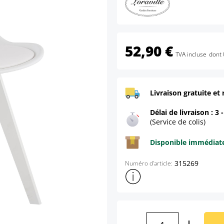
52,90 €
TVA incluse
dont 
Livraison gratuite et 
Délai de livraison : 3 
(Service de colis)
Disponible immédia
315269
Numéro d'article:
Afficher plus d'informations s
Quantité de produ