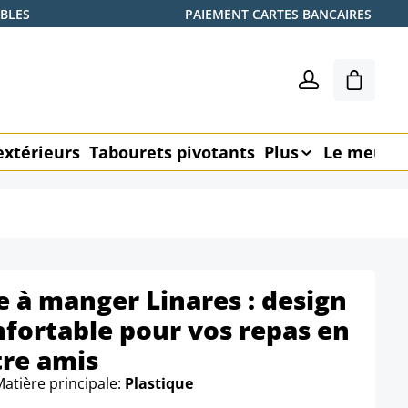
ABLES
PAIEMENT CARTES BANCAIRES
Le pani
extérieurs
Tabourets pivotants
Plus
Le meubl
e à manger Linares : design
nfortable pour vos repas en
tre amis
Matière principale:
Plastique