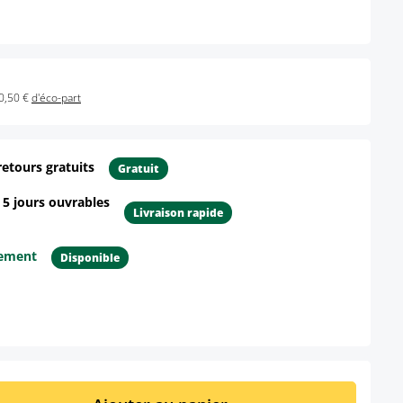
0,50 €
d'éco-part
retours gratuits
Gratuit
- 5 jours ouvrables
Livraison rapide
tement
Disponible
ur le produit
it : Entrez la quantité souhaitée ou util