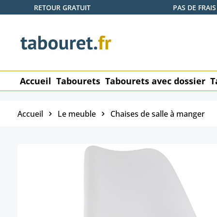
RETOUR GRATUIT
PAS DE FRAIS
ser au contenu principal
Passer à la recherche
Passer à la navigation principale
Accueil
Tabourets
Tabourets avec dossier
T
Accueil
Le meuble
Chaises de salle à manger