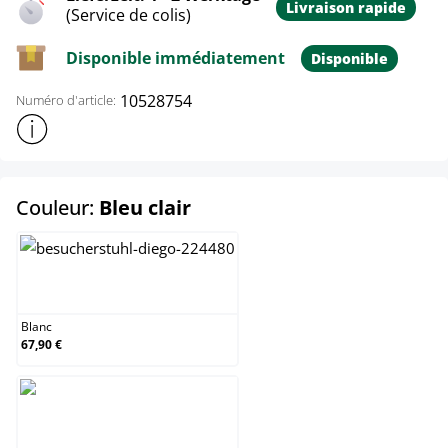
Livraison rapide
(Service de colis)
Disponible immédiatement
Disponible
10528754
Numéro d'article:
Afficher plus d'informations sur le produit
select
Couleur:
Bleu clair
Blanc
Blanc
67,90 €
Bleu clair