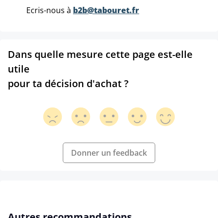
Ecris-nous à
b2b@tabouret.fr
Dans quelle mesure cette page est-elle
utile
pour ta décision d'achat ?
Donner un feedback
Ignorer la galerie de produits
Autres recommandations