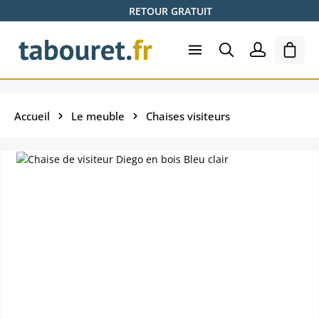
RETOUR GRATUIT
Passer au contenu principal
Le pa
Accueil
Le meuble
Chaises visiteurs