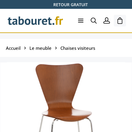
RETOUR GRATUIT
Passer au contenu principal
Le pa
Accueil
Le meuble
Chaises visiteurs