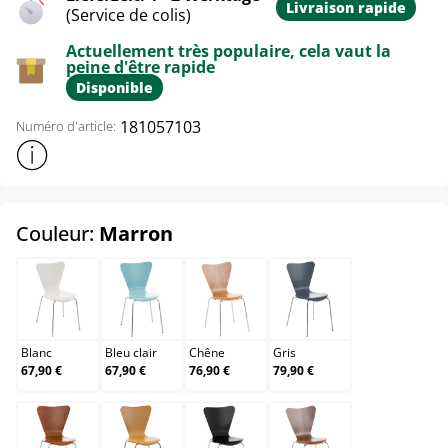
Livraison rapide
(Service de colis)
Actuellement très populaire, cela vaut la
peine d'être rapide
Disponible
181057103
Numéro d'article:
Afficher plus d'informations sur le produit
select
Couleur:
Marron
Blanc
Bleu clair
Chêne
Gris
Blanc
Bleu clair
Chêne
Gris
67,90 €
67,90 €
76,90 €
79,90 €