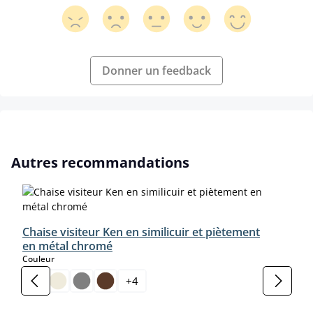
Donner un feedback
Ignorer la galerie de produits
Autres recommandations
Chaise visiteur Ken en similicuir et piètement
en métal chromé
select
Couleur
+
4