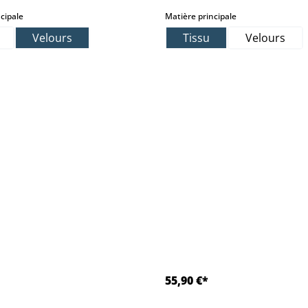
select
select
cipale
Matière principale
Velours
Tissu
Velours
55,90 €*