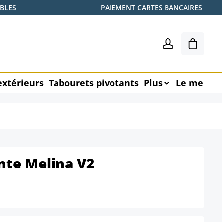
ABLES
PAIEMENT CARTES BANCAIRES
Le pani
extérieurs
Tabourets pivotants
Plus
Le meubl
ante Melina V2