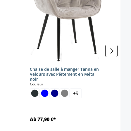
Chaise de salle à manger Tanna en
Velours avec Piètement en Métal
Chais
noir
Coule
select
Couleur
+
9
Ab 77,90 €*
Ab 1