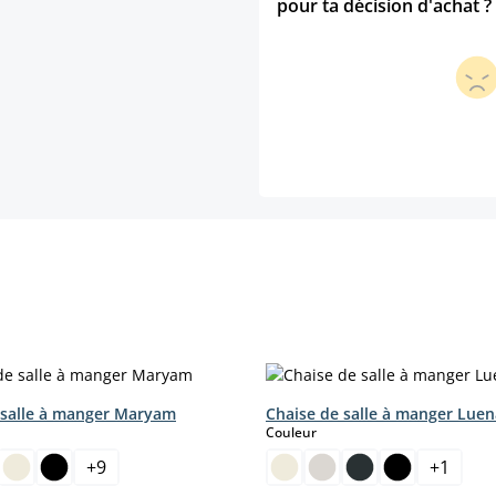
pour ta décision d'achat ?
 salle à manger Maryam
Chaise de salle à manger Luen
ct
select
Couleur
+
9
+
1
moment.)
ption n'est pas disponible pour le moment.)
tte option n'est pas disponible pour le moment.)