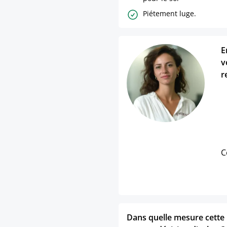
Piétement luge.
E
v
r
C
Dans quelle mesure cette p