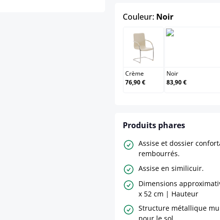
select
Couleur:
Noir
Crème
Crème
Noir
76,90 €
83,90 €
Produits phares
Assise et dossier confor
rembourrés.
Assise en similicuir.
Dimensions approximativ
x 52 cm | Hauteur
Structure métallique mu
pour le sol