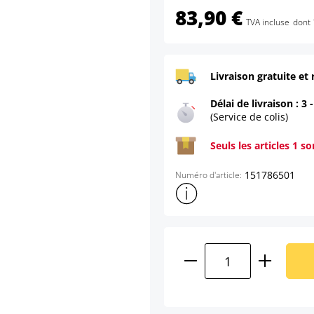
83,90 €
TVA incluse
dont 
Livraison gratuite et 
Délai de livraison : 3 
(Service de colis)
Seuls les articles 1 s
151786501
Numéro d'article:
Afficher plus d'informations s
Quantité de produ