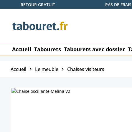
RETOUR GRATUIT
PAS DE FRAIS
ser au contenu principal
Passer à la recherche
Passer à la navigation principale
Accueil
Tabourets
Tabourets avec dossier
T
Accueil
Le meuble
Chaises visiteurs