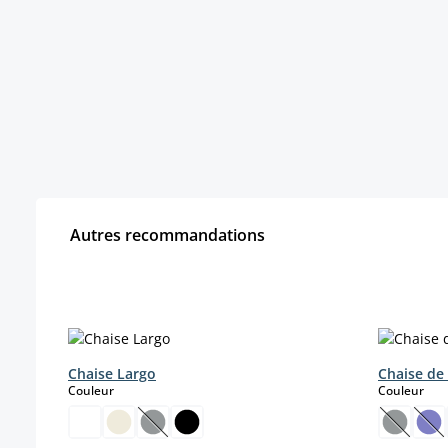
Autres recommandations
Ignorer la galerie de produits
Chaise Largo
Chaise de
select
sele
Couleur
Couleur
(Cette option n'est pas disponible pour le 
(Cette o
(Ce