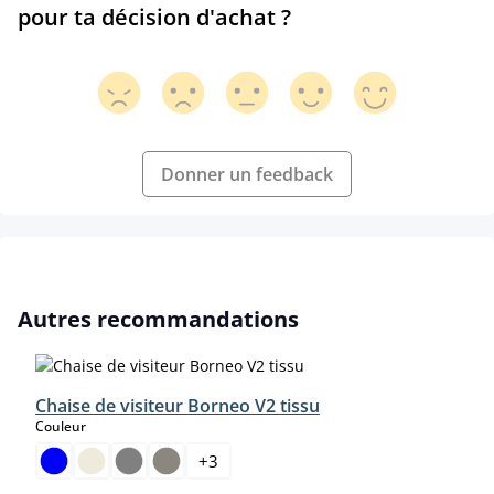
pour ta décision d'achat ?
Donner un feedback
Ignorer la galerie de produits
Autres recommandations
Chaise de visiteur Borneo V2 tissu
select
Couleur
+
3