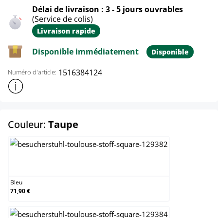
Délai de livraison : 3 - 5 jours ouvrables
(Service de colis)
Livraison rapide
Disponible immédiatement
Disponible
1516384124
Numéro d'article:
Afficher plus d'informations sur le produit
select
Couleur:
Taupe
Bleu
Bleu
71,90 €