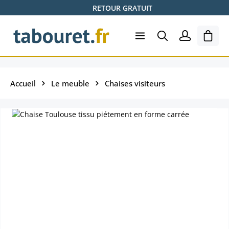
RETOUR GRATUIT
Passer au contenu principal
Le pa
Accueil
Le meuble
Chaises visiteurs