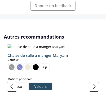
Donner un feedback
Ignorer la galerie de produits
Autres recommandations
Chaise de salle à manger Maryam
select
Couleur
+
9
(Cette option n'est pas disponible pour le moment.)
(Cette option n'est pas disponible pour le moment.)
select
Matière principale
Tissu
Velours