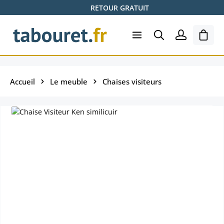
RETOUR GRATUIT
Passer au contenu principal
Le pa
Accueil
Le meuble
Chaises visiteurs