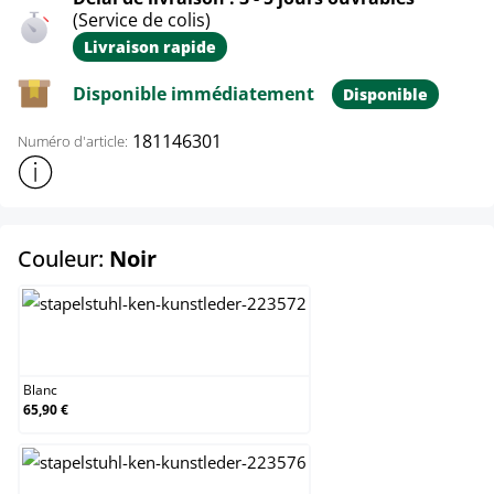
(Service de colis)
Livraison rapide
Disponible immédiatement
Disponible
181146301
Numéro d'article:
Afficher plus d'informations sur le produit
select
Couleur:
Noir
Blanc
Blanc
65,90 €