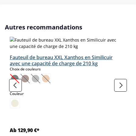
Ignorer la galerie de produits
Autres recommandations
Fauteuil de bureau XXL Xanthos en Similicuir
avec une capacité de charge de 210 kg
select
Choix de couleurs
(Cette option n'est pas disponible pour le moment.)
(Cette option n'est pas disponible pour le moment.)
(Cette option n'est pas disponible pour le moment.)
(Cette option n'est pas disponible pour le moment
select
Couleur
Ab 129,90 €*