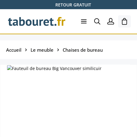
RETOUR GRATUIT
Passer au contenu principal
Le pa
Accueil
Le meuble
Chaises de bureau