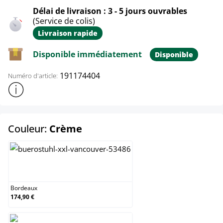
Délai de livraison : 3 - 5 jours ouvrables
(Service de colis)
Livraison rapide
Disponible immédiatement
Disponible
191174404
Numéro d'article:
Afficher plus d'informations sur le produit
select
Couleur:
Crème
Bordeaux
Bordeaux
174,90 €