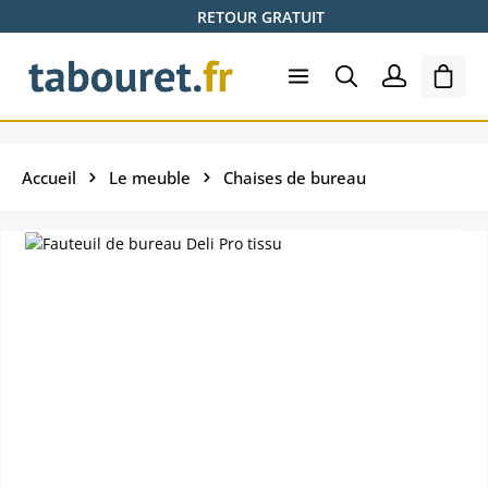
RETOUR GRATUIT
Passer au contenu principal
Le pa
Accueil
Le meuble
Chaises de bureau