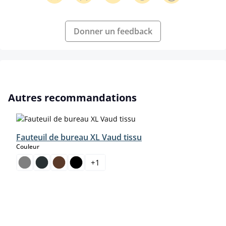
Donner un feedback
Ignorer la galerie de produits
Autres recommandations
Fauteuil de bureau XL Vaud tissu
select
Couleur
+
1