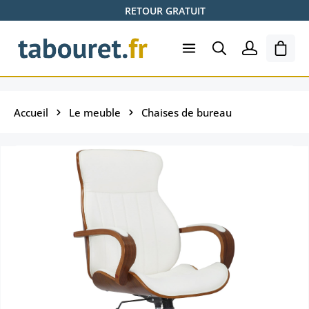
RETOUR GRATUIT
Passer au contenu principal
Le pa
Accueil
Le meuble
Chaises de bureau