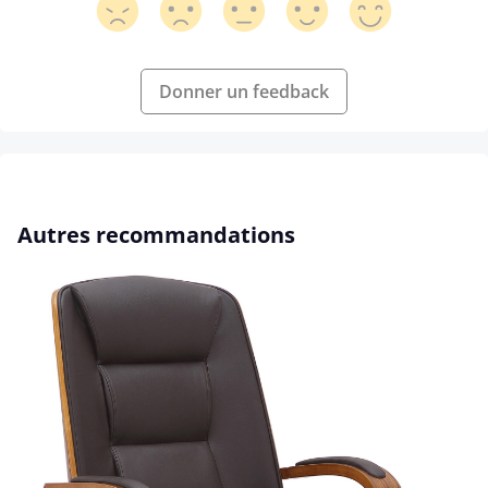
Donner un feedback
Ignorer la galerie de produits
Autres recommandations