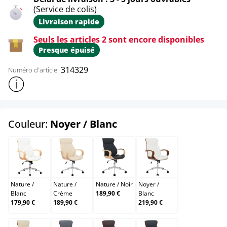
(Service de colis)
Livraison rapide
Seuls les articles 2 sont encore disponibles
Presque épuisé
314329
Numéro d'article:
Afficher plus d'informations sur le produit
select
Couleur:
Noyer / Blanc
Nature / Blanc
Nature / Crème
Nature / Noir
Noyer / Blanc
Nature
/
Nature
/
Nature
/
Noir
Noyer
/
Blanc
Crème
189,90 €
Blanc
179,90 €
189,90 €
219,90 €