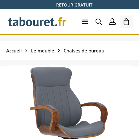
RETOUR GRATUIT
Passer au contenu principal
Le pa
Accueil
Le meuble
Chaises de bureau