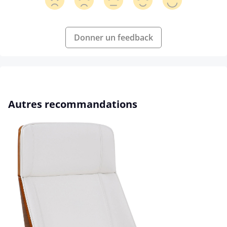
Donner un feedback
Ignorer la galerie de produits
Autres recommandations