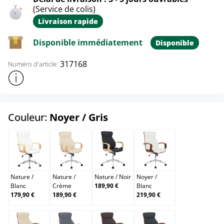
(Service de colis)
Livraison rapide
Disponible immédiatement
Disponible
317168
Numéro d'article:
Afficher plus d'informations sur le produit
select
Couleur:
Noyer / Gris
Nature / Blanc
Nature / Crème
Nature / Noir
Noyer / Blanc
Nature
/
Nature
/
Nature
/
Noir
Noyer
/
Blanc
Crème
189,90 €
Blanc
179,90 €
189,90 €
219,90 €