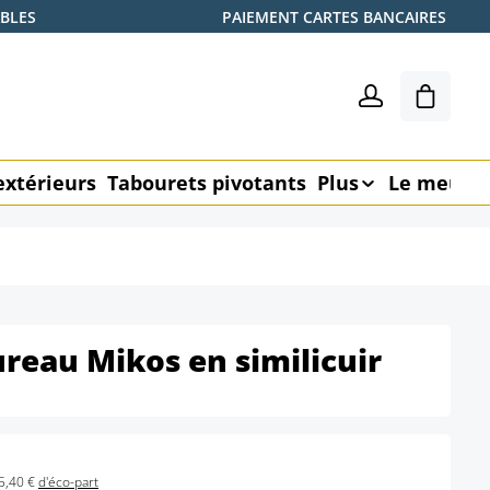
ABLES
PAIEMENT CARTES BANCAIRES
Le pani
extérieurs
Tabourets pivotants
Plus
Le meubl
ureau Mikos en similicuir
5,40 €
d'éco-part