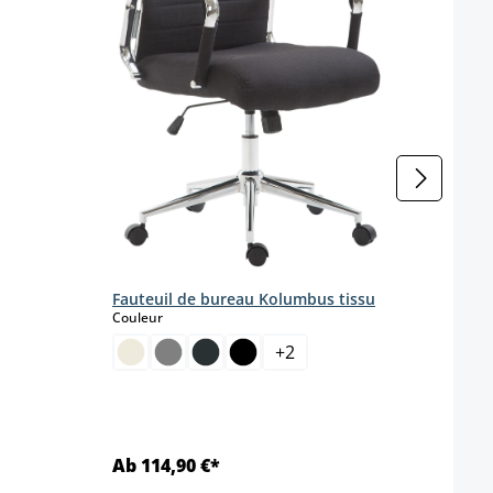
Fauteuil de bureau Kolumbus tissu
Chais
select
Couleur
Coule
+
2
Ab 114,90 €*
Ab 1