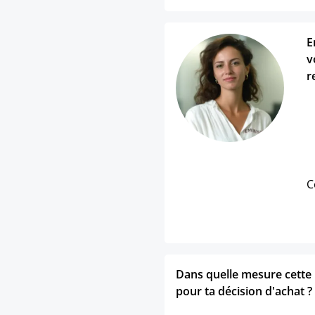
E
v
r
C
Dans quelle mesure cette p
pour ta décision d'achat ?