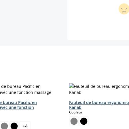
e bureau Pacific en
Fauteuil de bureau ergonomi
 avec une fonction
Kanab
select
Couleur
ct
+
4