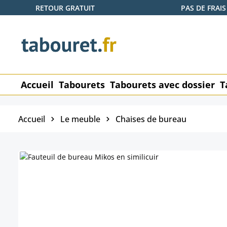
RETOUR GRATUIT
PAS DE FRAIS
ser au contenu principal
Passer à la recherche
Passer à la navigation principale
Accueil
Tabourets
Tabourets avec dossier
T
Accueil
Le meuble
Chaises de bureau