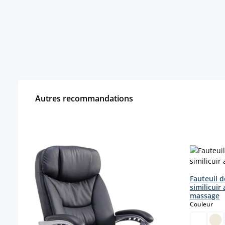
Autres recommandations
Ignorer la galerie de produits
Fauteuil d
similicuir
massage
sele
Couleur