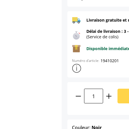
Livraison gratuite et 
Délai de livraison : 3 
(Service de colis)
Disponible immédia
19410201
Numéro d'article:
Afficher plus d'informations s
Quantité de produ
select
Couleur:
Noir