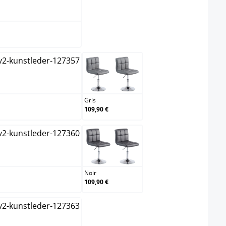
anc
rème
Gris
Gris
109,90 €
rron
Noir
Noir
109,90 €
ange