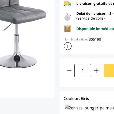
Livraison gratuite et 
Délai de livraison : 3 
(Service de colis)
Disponible immédia
305190
Numéro d'article:
Afficher plus d'informations s
Quantité de produ
select
Couleur:
Gris