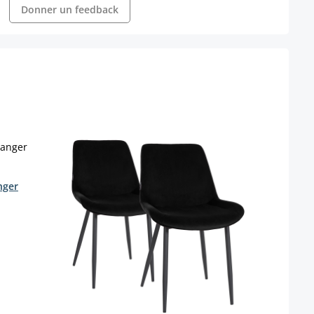
Donner un feedback
nger
Lot d
Boise
Coule