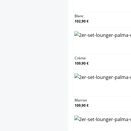
Bl
Blanc
102,90 €
C
Crème
109,90 €
Ma
Marron
109,90 €
Or