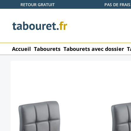
RETOUR GRATUIT
PAS DE FRAIS
ser au contenu principal
Passer à la recherche
Passer à la navigation principale
Accueil
Tabourets
Tabourets avec dossier
T