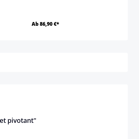
Ab 86,90 €*
169,
Détails
et pivotant"