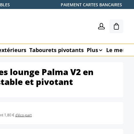
ABLES
PAIEMENT CARTES BANCAIRES
Le pani
extérieurs
Tabourets pivotants
Plus
Le meubl
ses lounge Palma V2 en
stable et pivotant
nt 1,80 €
d'éco-part