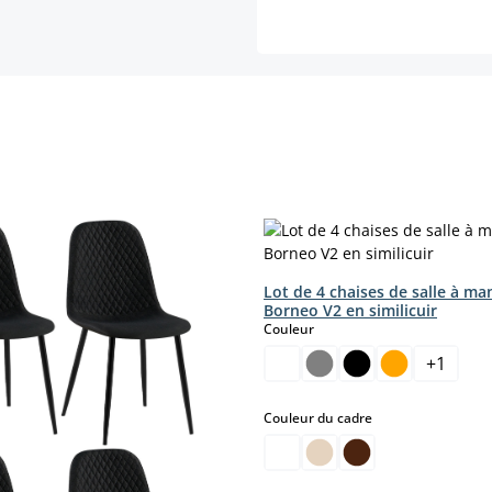
Lot de 4 chaises de salle à ma
Borneo V2 en similicuir
select
Couleur
+
1
select
Couleur du cadre