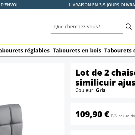
 D'ENVOI
LIVRAISON EN 3-5 JOURS OUVR
abourets réglables
Tabourets en bois
Tabourets 
Lot de 2 chai
similicuir aju
Couleur:
Gris
109,90 €
TVA incluse
do