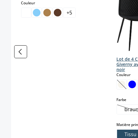
select
Couleur
+
5
Lot de 4 C
Giverny a
noir
sele
Couleur
(Cette o
select
Farbe
brau
(Ce
Matière prin
Tissu