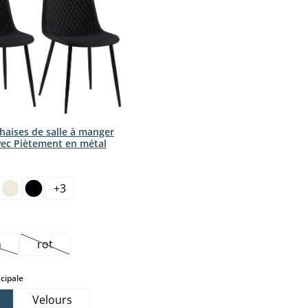
haises de salle à manger
vec Piètement en métal
ct
+
3
ption n'est pas disponible pour le moment.)
n
rot
tte option n'est pas disponible pour le moment.)
(Cette option n'est pas disponible pour le moment.)
select
cipale
Velours