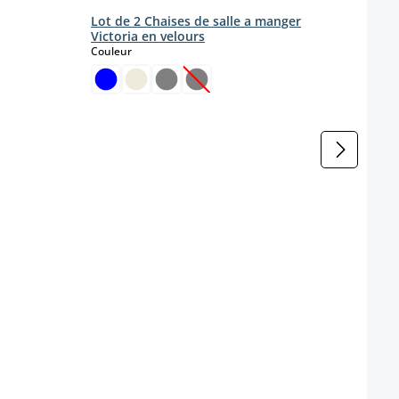
Lot de 2 Chaises de salle a manger
Victoria en velours
select
Couleur
(Cette option n'est pas disponibl