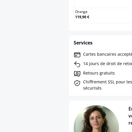
Orange
119,90 €
Services
Cartes bancaires accept
14 jours de droit de reto
Retours gratuits
Chiffrement SSL pour te
sécurisés
E
v
r