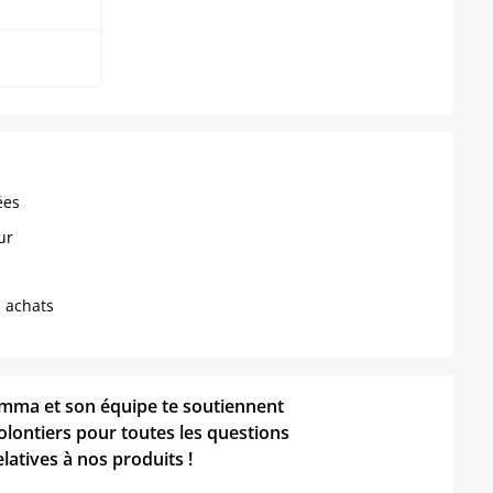
ées
ur
s achats
mma et son équipe te soutiennent
olontiers pour toutes les questions
elatives à nos produits !