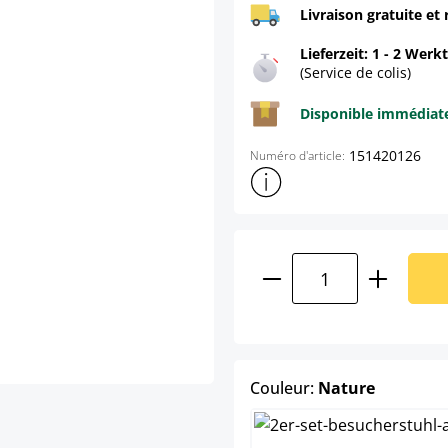
Livraison gratuite et 
Lieferzeit: 1 - 2 Werk
(Service de colis)
Disponible immédia
151420126
Numéro d'article:
Afficher plus d'informations s
Quantité de produ
select
Couleur:
Nature