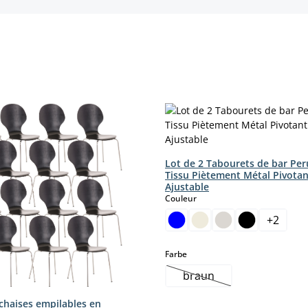
Lot de 2 Tabourets de bar Per
Tissu Piètement Métal Pivotan
Ajustable
select
Couleur
+
2
select
Farbe
braun
(Cette option n'est pas
chaises empilables en