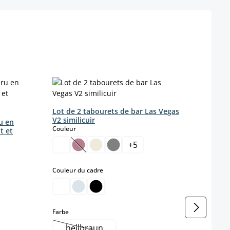
Lot de 2 tabourets de bar Las Vegas
Lot d
V2 similicuir
en si
u en
select
Couleur
Coule
t et
+
5
(Cette option n'est pas disponible pour le 
select
Couleur du cadre
 disponible pour le moment.)
select
Farbe
hellbraun