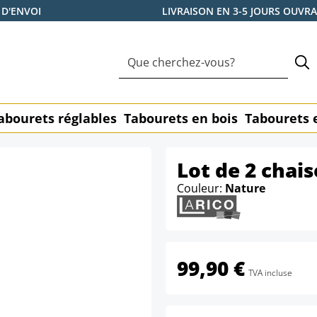
 D'ENVOI
LIVRAISON EN 3-5 JOURS OUVR
abourets réglables
Tabourets en bois
Tabourets 
Lot de 2 chais
Couleur:
Nature
99,90 €
TVA incluse