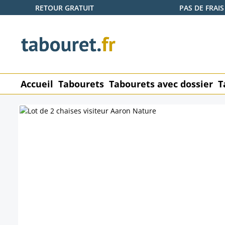
RETOUR GRATUIT
PAS DE FRAIS
ser au contenu principal
Passer à la recherche
Passer à la navigation principale
Accueil
Tabourets
Tabourets avec dossier
T