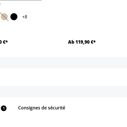
o
ct
+
8
(Cette option n'est pas disponible pour le moment.)
0 €*
Ab 119,90 €*
Détails
Détails
Consignes de sécurité
1