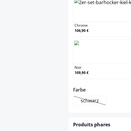
Chr
Chrome
106,90 €
Noir
Noir
109,90 €
select
Farbe
schwarz
(Cette option n'est p
Produits phares