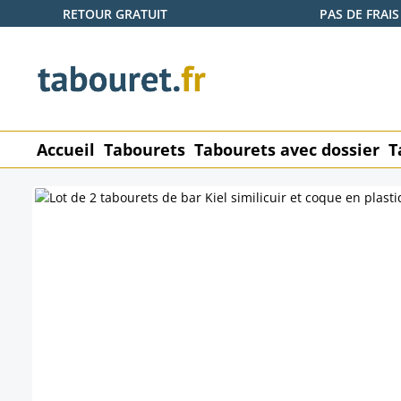
RETOUR GRATUIT
PAS DE FRAIS
ser au contenu principal
Passer à la recherche
Passer à la navigation principale
Accueil
Tabourets
Tabourets avec dossier
T