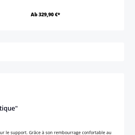
Ab 329,90 €*
Ab 1
Détails
stique"
pour le support. Grâce à son rembourrage confortable au