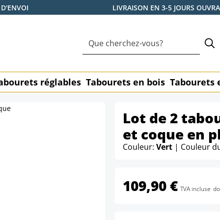
 D'ENVOI
LIVRAISON EN 3-5 JOURS OUVR
abourets réglables
Tabourets en bois
Tabourets 
Lot de 2 tabou
et coque en p
Couleur:
Vert
| Couleur d
109,90 €
TVA incluse
do