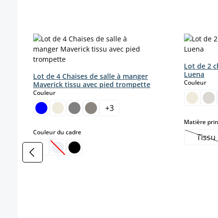
Ignorer la galerie de produits
Lot de 2 c
Luena
Lot de 4 Chaises de salle à manger
sele
Couleur
Maverick tissu avec pied trompette
select
Couleur
+
3
Matière prin
select
Couleur du cadre
Tissu
(Ce
(Cette option n'est pas disponible pour le momen