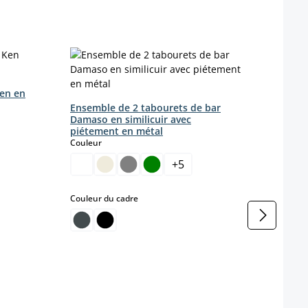
Ken en
Ensemble de 2 tabourets de bar
Damaso en similicuir avec
piétement en métal
select
Couleur
+
5
select
Couleur du cadre
Lot d
Anti
Coule