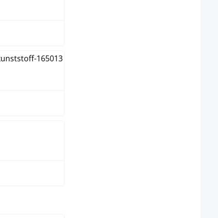
c
ect