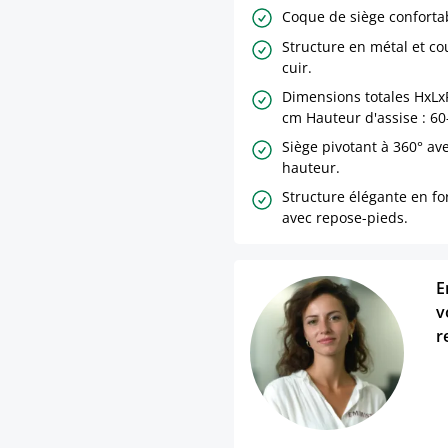
Coque de siège confortab
Structure en métal et co
cuir.
Dimensions totales HxLxP
cm Hauteur d'assise : 60
Siège pivotant à 360° av
hauteur.
Structure élégante en f
avec repose-pieds.
E
v
r