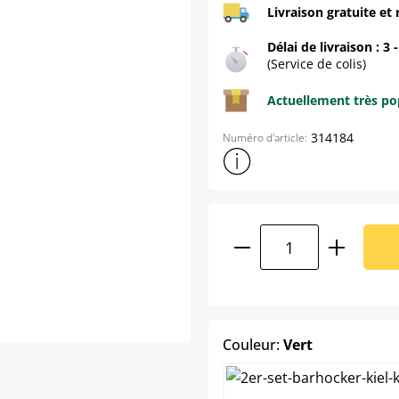
Livraison gratuite et 
Délai de livraison : 3 
(Service de colis)
Actuellement très pop
314184
Numéro d'article:
Afficher plus d'informations s
Quantité de produ
select
Couleur:
Vert