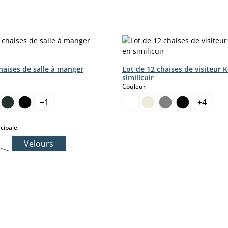
haises de salle à manger
Lot de 12 chaises de visiteur 
similicuir
ct
select
Couleur
+
1
+
4
select
cipale
Velours
tte option n'est pas disponible pour le moment.)
t.)