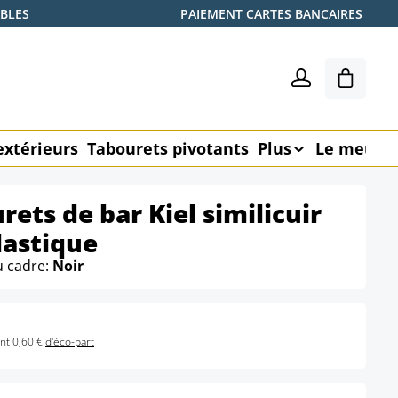
ABLES
PAIEMENT CARTES BANCAIRES
Le pani
extérieurs
Tabourets pivotants
Plus
Le meubl
rets de bar Kiel similicuir
lastique
u cadre:
Noir
nt 0,60 €
d'éco-part