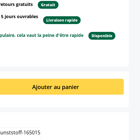
retours gratuits
Gratuit
- 5 jours ouvrables
Livraison rapide
ulaire, cela vaut la peine d'être rapide
Disponible
ur le produit
it : Entrez la quantité souhaitée ou util
Ajouter au panier