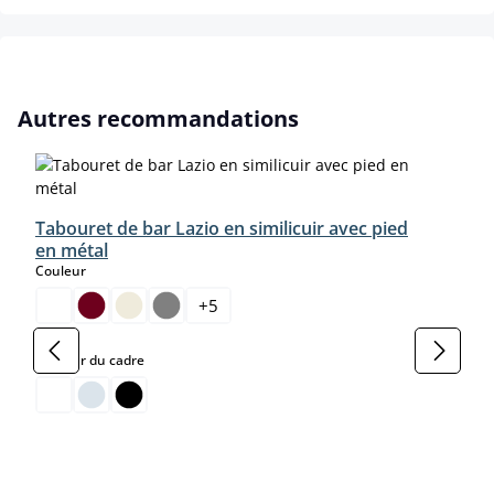
Ignorer la galerie de produits
Autres recommandations
Tabouret de bar Lazio en similicuir avec pied
en métal
select
Couleur
+
5
select
Couleur du cadre