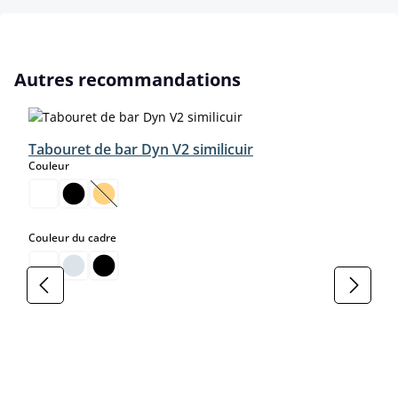
Ignorer la galerie de produits
Autres recommandations
Tabouret de bar Dyn V2 similicuir
select
Couleur
(Cette option n'est pas disponible pour le moment.)
select
Couleur du cadre