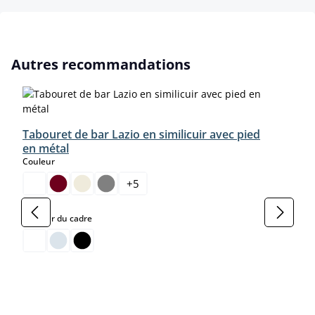
Ignorer la galerie de produits
Autres recommandations
Tabouret de bar Lazio en similicuir avec pied
en métal
select
Couleur
+
5
select
Couleur du cadre