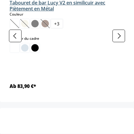
Tabouret de bar Lucy V2 en similicuir avec
Piètement en Métal
select
Couleur
+
3
(Cette option n'est pas disponible pour le moment.)
(Cette option n'est pas disponible pour le moment.)
(Cette option n'est pas disponible pour le moment
select
Couleur du cadre
Ab 83,90 €*