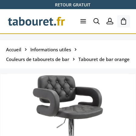
RETOUR GRATUIT
Passer au contenu principal
Le pa
Accueil
Informations utiles
Couleurs de tabourets de bar
Tabouret de bar orange