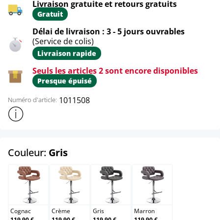
Livraison gratuite et retours gratuits
Gratuit
Délai de livraison : 3 - 5 jours ouvrables
(Service de colis)
Livraison rapide
Seuls les articles 2 sont encore disponibles
Presque épuisé
1011508
Numéro d'article:
Afficher plus d'informations sur le produit
select
Couleur:
Gris
Cognac
Crème
Gris
Marron
Cognac
Crème
Gris
Marron
119,90 €
119,90 €
119,90 €
119,90 €