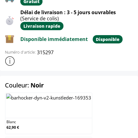
Gratuit
Délai de livraison : 3 - 5 jours ouvrables
(Service de colis)
Livraison rapide
Disponible immédiatement
Disponible
315297
Numéro d'article:
Afficher plus d'informations sur le produit
select
Couleur:
Noir
Blanc
Blanc
62,90 €