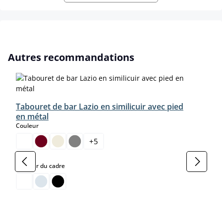
Ignorer la galerie de produits
Autres recommandations
Tabouret de bar Lazio en similicuir avec pied
en métal
select
Couleur
+
5
select
Couleur du cadre