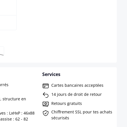
s disponible pour le moment.)
option n'est pas disponible pour le moment.)
Services
urrés
Cartes bancaires acceptées
14 jours de droit de retour
, structure en
Retours gratuits
Chiffrement SSL pour tes achats
es : LxHxP : 46x88
sécurisés
ssise : 62 - 82