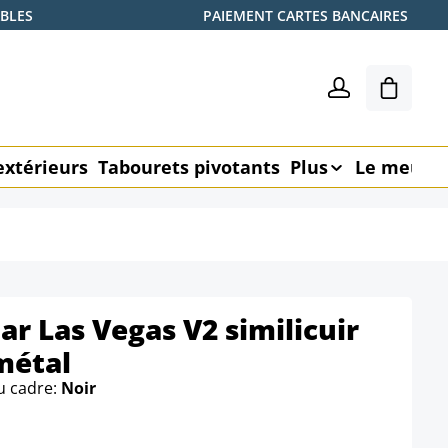
ABLES
PAIEMENT CARTES BANCAIRES
Le pani
extérieurs
Tabourets pivotants
Plus
Le meubl
ar Las Vegas V2 similicuir
métal
u cadre:
Noir