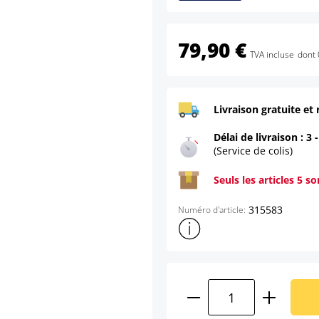
79,90 €
TVA incluse
dont 
Livraison gratuite et 
Délai de livraison : 3 
(Service de colis)
Seuls les articles 5 s
315583
Numéro d'article:
Afficher plus d'informations s
Quantité de produ