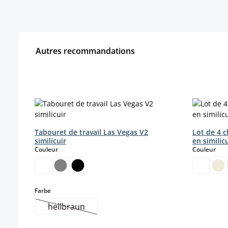
Autres recommandations
Ignorer la galerie de produits
Tabouret de travail Las Vegas V2
Lot de 4 
similicuir
en similic
select
sele
Couleur
Couleur
select
Farbe
hellbraun
(Cette option n'est pas disponible pour le mome