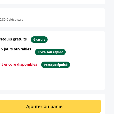
0,80 €
d'éco-part
retours gratuits
Gratuit
- 5 jours ouvrables
Livraison rapide
ont encore disponibles
Presque épuisé
ur le produit
it : Entrez la quantité souhaitée ou util
Ajouter au panier