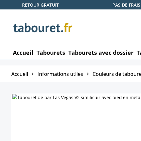
RETOUR GRATUIT
PAS DE FRAIS
ser au contenu principal
Passer à la recherche
Passer à la navigation principale
Accueil
Tabourets
Tabourets avec dossier
T
Accueil
Informations utiles
Couleurs de taboure