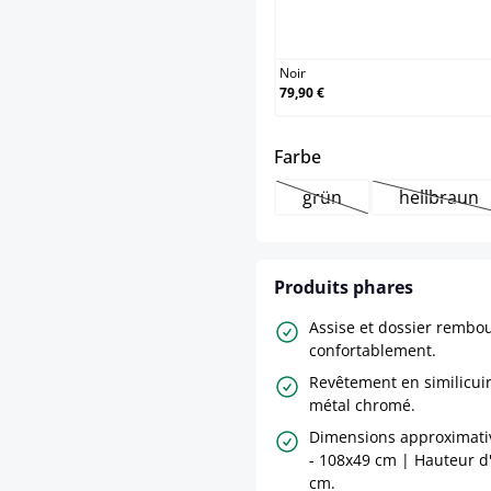
Noir
Noir
79,90 €
select
Farbe
grün
hellbraun
(Cette option n'est pa
(Cette 
Produits phares
Assise et dossier rembo
confortablement.
Revêtement en similicuir
métal chromé.
Dimensions approximativ
- 108x49 cm | Hauteur d'a
cm.