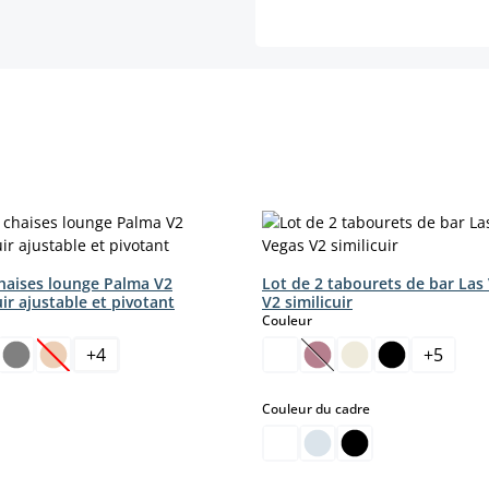
chaises lounge Palma V2
Lot de 2 tabourets de bar Las
uir ajustable et pivotant
V2 similicuir
ct
select
Couleur
+
4
+
5
(Cette option n'est pas disponible pour le moment.)
(Cette option n'est pas
select
Couleur du cadre
nt.)