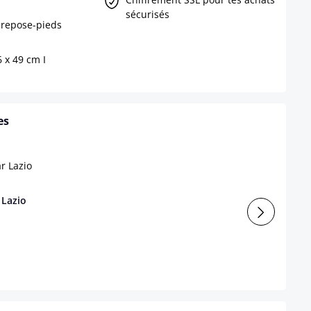
sécurisés
 repose-pieds
6 x 49 cm I
es
 Lazio