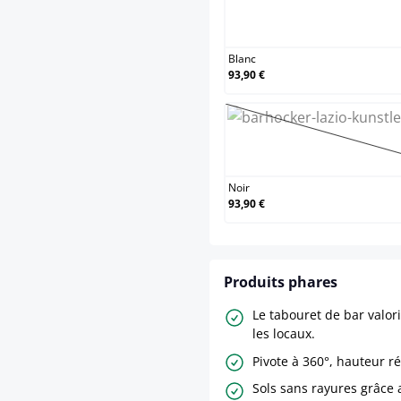
Blanc
Blanc
93,90 €
Noir
(Cette o
Noir
93,90 €
Produits phares
Le tabouret de bar valor
les locaux.
Pivote à 360°, hauteur r
Sols sans rayures grâce 