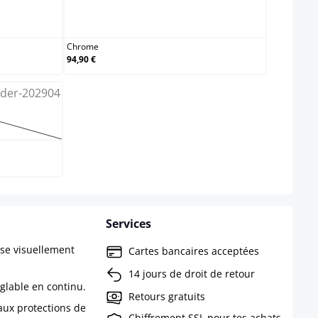
Chrome
Chrome
94,90 €
ption n'est pas disponible pour le moment.)
Services
ise visuellement
Cartes bancaires acceptées
14 jours de droit de retour
églable en continu.
Retours gratuits
aux protections de
Chiffrement SSL pour tes achats