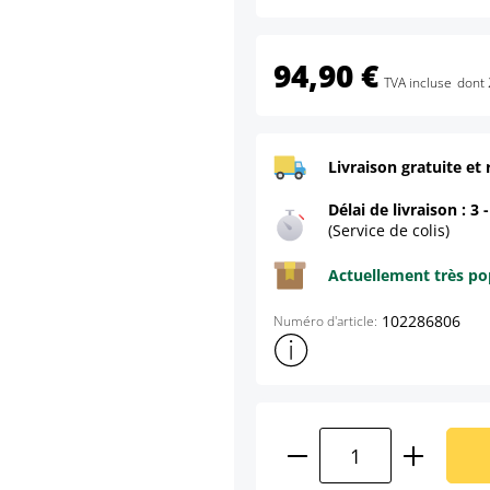
94,90 €
TVA incluse
dont 
Livraison gratuite et 
Délai de livraison : 3 
(Service de colis)
Actuellement très pop
102286806
Numéro d'article:
Afficher plus d'informations s
Quantité de produ