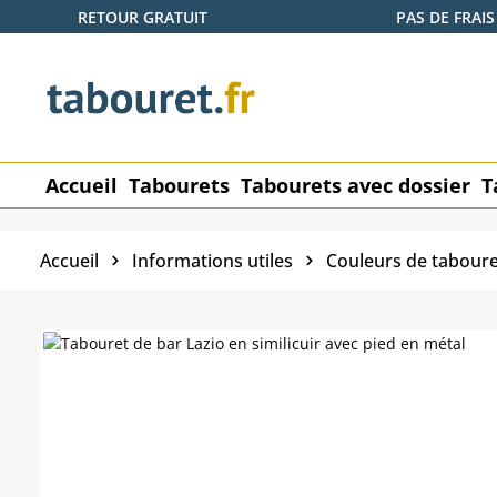
RETOUR GRATUIT
PAS DE FRAIS
ser au contenu principal
Passer à la recherche
Passer à la navigation principale
Accueil
Tabourets
Tabourets avec dossier
T
Accueil
Informations utiles
Couleurs de taboure