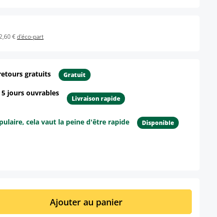
2,60 €
d'éco-part
retours gratuits
Gratuit
- 5 jours ouvrables
Livraison rapide
ulaire, cela vaut la peine d'être rapide
Disponible
ur le produit
it : Entrez la quantité souhaitée ou util
Ajouter au panier