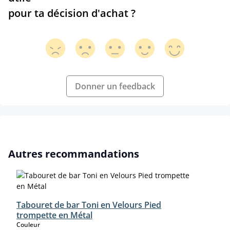
pour ta décision d'achat ?
Donner un feedback
Ignorer la galerie de produits
Autres recommandations
Tabouret de bar Toni en Velours Pied
trompette en Métal
select
Couleur