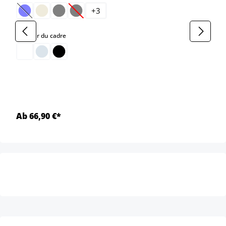
+
3
(Cette option n'est pas disponible pour le moment.)
(Cette option n'est pas disponible pour le moment
select
Couleur du cadre
Ab 66,90 €*